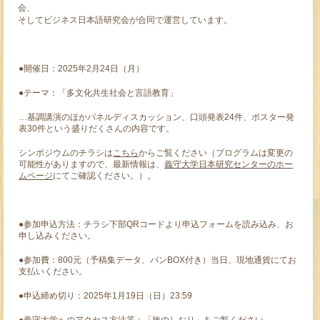
会、
そしてビジネス日本語研究会が合同で運営しています。
●開催日：2025年2月24日（月）
●テーマ：「多文化共生社会と言語教育」
…基調講演のほかパネルディスカッション、口頭発表24件、ポスター発
表30件という盛りだくさんの内容です。
シンポジウムのチラシは
こちら
からご覧ください（プログラムは変更の
可能性がありますので、最新情報は、
義守大学日本研究センターのホー
ムページ
にてご確認ください。）。
●参加申込方法：チラシ下部QRコードより申込フォームを読み込み、お
申し込みください。
●参加費：800元（予稿集データ、パンBOX付き）当日、現地通貨にてお
支払いください。
●申込締め切り：2025年1月19日（日）23:59