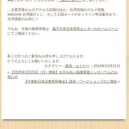
●義守大学へのアクセス方法等：
「旅のしおり」
をご覧ください。
…主要空港からのアクセス詳細のほか、台湾高雄のグルメ情報、
welcome 台湾旅行くじ、そして入国カードのオンライン申請案内まで。
台湾渡航のお供に！
※なお、今後の最新情報は、
義守大学日本研究センターのホームページ
にてご確認ください。
多くの方々のご参加をお待ち申し上げております。
どうぞよろしくお願いいたします。
カテゴリー：
講演・セミナー
｜2024年12月21日
«
【2025年2月23日（日）開催】台日を結ぶ協働実践シンポジウムのお
知らせ
【中東欧日本語教育研修会】講演・ワークショップのご報告
»