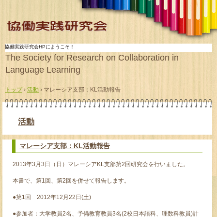
協働実践研究会HPにようこそ！
The Society for Research on Collaboration in
Language Learning
トップ
›
活動
›
マレーシア支部：KL活動報告
活動
マレーシア支部：KL活動報告
2013年3月3日（日）マレーシアKL支部第2回研究会を行いました。
本書で、第1回、第2回を併せて報告します。
●第1回 2012年12月22日(土)
●参加者：大学教員2名、予備教育教員3名(2校日本語科、理数科教員)計