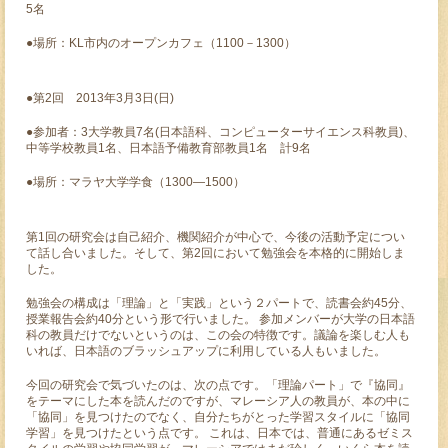
5名
●場所：KL市内のオープンカフェ（1100－1300）
●第2回 2013年3月3日(日)
●参加者：3大学教員7名(日本語科、コンピューターサイエンス科教員)、
中等学校教員1名、日本語予備教育部教員1名 計9名
●場所：マラヤ大学学食（1300―1500）
第1回の研究会は自己紹介、機関紹介が中心で、今後の活動予定につい
て話し合いました。そして、第2回において勉強会を本格的に開始しま
した。
勉強会の構成は「理論」と「実践」という２パートで、読書会約45分、
授業報告会約40分という形で行いました。 参加メンバーが大学の日本語
科の教員だけでないというのは、この会の特徴です。議論を楽しむ人も
いれば、日本語のブラッシュアップに利用している人もいました。
今回の研究会で気づいたのは、次の点です。「理論パート」で『協同』
をテーマにした本を読んだのですが、マレーシア人の教員が、本の中に
「協同」を見つけたのでなく、自分たちがとった学習スタイルに「協同
学習」を見つけたという点です。 これは、日本では、普通にあるゼミス