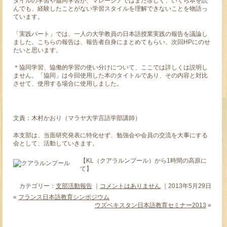
タイルの学習や協同学習が、マレーシアではまだ珍しく、いくら本を読
んでも、経験したことがない学習スタイルを理解できないことを物語っ
ています。
「実践パート」では、一人の大学教員の日本語授業実践の報告を議論し
ました。こちらの報告は、報告者自身にまとめてもらい、次回HPにのせ
たいと思います。
＊協同学習、協働的学習の使い分けについて、ここでは詳しくは説明し
ません。「協同」は今回使用した本のタイトルであり、その内容と対比
させて、使用する場合に使用しました。
文責：木村かおり（マラヤ大学言語学部講師）
本支部は、当面研究発表に特化せず、勉強会や会員の交流を大事にする
会として、活動していきます。
【KL（クアラルンプール）から1時間の高原に
て】
カテゴリー：
支部活動報告
｜
コメントはありません
｜2013年5月29日
«
フランス日本語教育シンポジウム
ウズベキスタン日本語教育セミナー2013
»